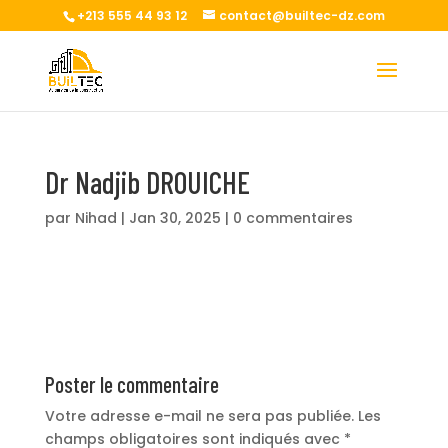
+213 555 44 93 12
contact@builtec-dz.com
Dr Nadjib DROUICHE
par
Nihad
|
Jan 30, 2025
|
0 commentaires
Poster le commentaire
Votre adresse e-mail ne sera pas publiée.
Les
champs obligatoires sont indiqués avec
*