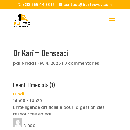
+213 555 44 93 12
contact@builtec-dz.com
Dr Karim Bensaadi
par
Nihad
|
Fév 4, 2025
|
0 commentaires
Event Timeslots (1)
Lundi
14h00
-
14h20
L’intelligence artificielle pour la gestion des
ressources en eau
Nihad